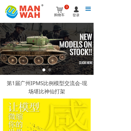
0
낙
끀
넙
购物车
登录
第1届广州IPMS比例模型交流会-现
场堪比神仙打架