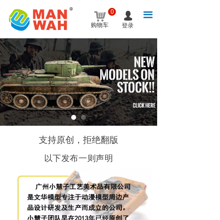
0
낙
끀
넙
购物车
登录
支持原创，拒绝翻版
以下发布一则声明