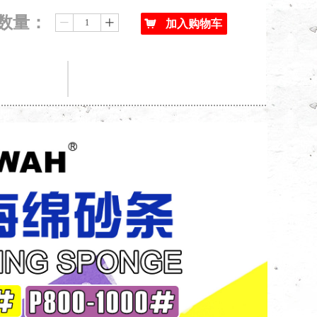
数量：
ꄷ
ꄸ
낙
加入购物车