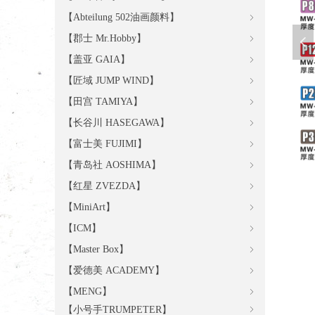
【Abteilung 502油画颜料】
ꁇ
【郡士 Mr.Hobby】
ꁇ
넳
【盖亚 GAIA】
ꁇ
【匠域 JUMP WIND】
ꁇ
【田宫 TAMIYA】
ꁇ
【长谷川 HASEGAWA】
ꁇ
【富士美 FUJIMI】
ꁇ
【青岛社 AOSHIMA】
ꁇ
【红星 ZVEZDA】
ꁇ
【MiniArt】
ꁇ
【ICM】
ꁇ
【Master Box】
ꁇ
【爱德美 ACADEMY】
ꁇ
【MENG】
ꁇ
【小号手TRUMPETER】
ꁇ