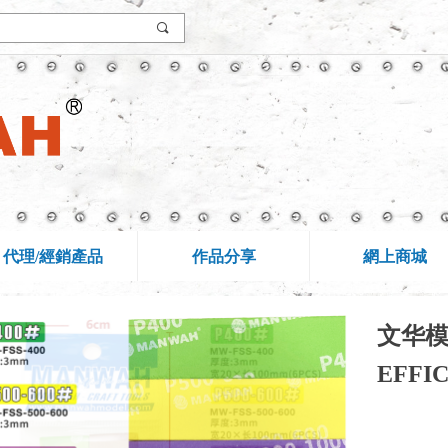
끠
代理/經銷產品
作品分享
網上商城
文华模
EFFI